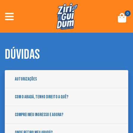
0
DÚVIDAS
Autorizações
Com o abadá, tenho direito a quê?
Comprei meu ingresso e agora?
Onde retiro meu abadá?